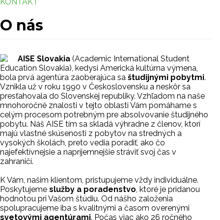
KONTAKT
O nás
AISE Slovakia
(Academic International Student
Education Slovakia), kedysi Americká kultúrna výmena,
bola prvá agentúra zaoberajúca sa
študijnými pobytmi
.
Vznikla už v roku 1990 v Československu a neskôr sa
presťahovala do Slovenskej republiky. Vzhľadom na naše
mnohoročné znalosti v tejto oblasti Vám pomáhame s
celým procesom potrebným pre absolvovanie študijného
pobytu. Náš AISE tím sa skladá výhradne z členov, ktorí
majú vlastné skúsenosti z pobytov na stredných a
vysokých školách, preto vedia poradiť, ako čo
najefektívnejsie a napríjemnejšie stráviť svoj čas v
zahraničí.
K Vám, našim klientom, pristupujeme vždy individuálne.
Poskytujeme
služby a poradenstvo
, ktoré je pridanou
hodnotou pri Vašom štúdiu. Od nášho založenia
spolupracujeme iba s kvalitnými a časom overenými
svetovými agentúrami
. Počas viac ako 26 ročného