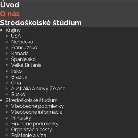
Úvod
O nás
Stredoškolské štúdium
Krajiny
USA
Nemecko
Francúzsko
Kanada
Španielsko
Veľká Británia
Írsko
Brazília
Čína
Austrália a Nový Zéland
Rusko
Stredoškolské štúdium
Všeobecné podmienky
Všeobecné informácie
Prihlášky
Finančné podmienky
Organizácia cesty
Poistenie a víza