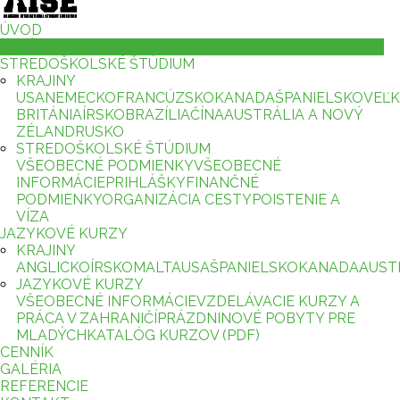
ÚVOD
O NÁS
STREDOŠKOLSKÉ ŠTÚDIUM
KRAJINY
USA
NEMECKO
FRANCÚZSKO
KANADA
ŠPANIELSKO
VEĽ
BRITÁNIA
ÍRSKO
BRAZÍLIA
ČÍNA
AUSTRÁLIA A NOVÝ
ZÉLAND
RUSKO
STREDOŠKOLSKÉ ŠTÚDIUM
VŠEOBECNÉ PODMIENKY
VŠEOBECNÉ
INFORMÁCIE
PRIHLÁŠKY
FINANČNÉ
PODMIENKY
ORGANIZÁCIA CESTY
POISTENIE A
VÍZA
JAZYKOVÉ KURZY
KRAJINY
ANGLICKO
ÍRSKO
MALTA
USA
ŠPANIELSKO
KANADA
AUST
JAZYKOVÉ KURZY
VŠEOBECNÉ INFORMÁCIE
VZDELÁVACIE KURZY A
PRÁCA V ZAHRANIČÍ
PRÁZDNINOVÉ POBYTY PRE
MLADÝCH
KATALÓG KURZOV (PDF)
CENNÍK
GALÉRIA
REFERENCIE