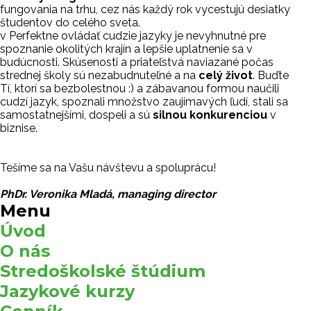
fungovania na trhu, cez nás každý rok vycestujú desiatky
študentov do celého sveta.
v Perfektne ovládať cudzie jazyky je nevyhnutné pre
spoznanie okolitých krajín a lepšie uplatnenie sa v
budúcnosti. Skúsenosti a priateľstvá naviazané počas
strednej školy sú nezabudnuteľné a na
celý život
. Buďte
Tí, ktorí sa bezbolestnou :) a zábavanou formou naučili
cudzí jazyk, spoznali množstvo zaujímavých ľudí, stali sa
samostatnejšími, dospeli a sú
silnou konkurenciou
v
biznise.
Tešíme sa na Vašu návštevu a spoluprácu!
PhDr. Veronika Mladá, managing director
Menu
Úvod
O nás
Stredoškolské štúdium
Jazykové kurzy