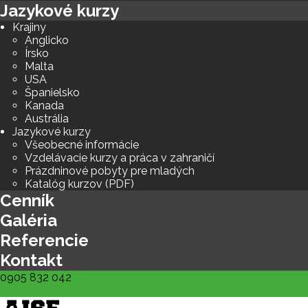
Jazykové kurzy
Krajiny
Anglicko
Írsko
Malta
USA
Španielsko
Kanada
Austrália
Jazykové kurzy
Všeobecné informácie
Vzdelávacie kurzy a práca v zahraničí
Prázdninové pobyty pre mladých
Katalóg kurzov (PDF)
Cenník
Galéria
Referencie
Kontakt
0905 832 042
info@aise-akv.sk